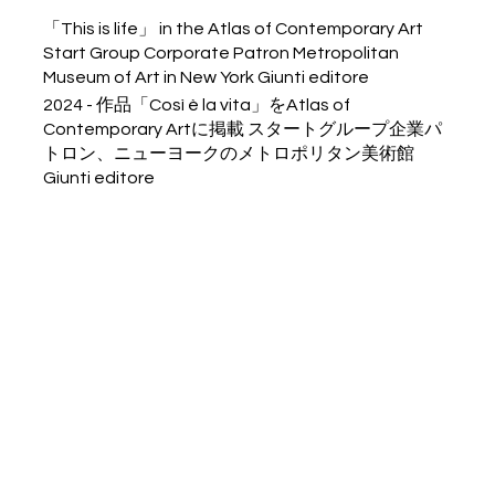
「This is life」 in the Atlas of Contemporary Art
Start Group Corporate Patron Metropolitan
Museum of Art in New York Giunti editore
2024 - 作品「Così è la vita」をAtlas of
Contemporary Artに掲載 スタートグループ企業パ
トロン、ニューヨークのメトロポリタン美術館
Giunti editore