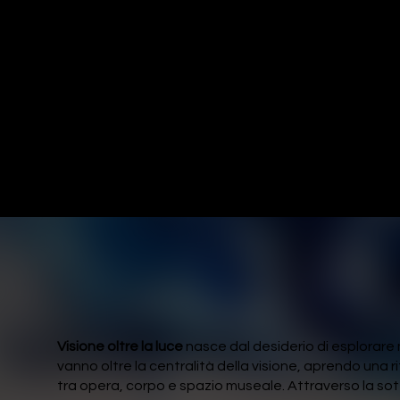
espe
da P
Visione oltre la luce
nasce dal desiderio di esplorare
vanno oltre la centralità della visione, aprendo una r
tra opera, corpo e spazio museale. Attraverso la sot