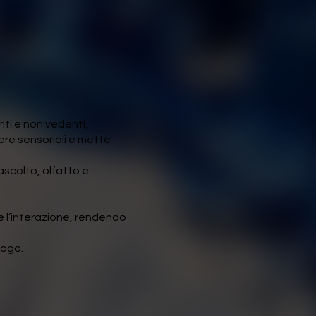
ti e non vedenti,
ere sensoriali e mette
 ascolto, olfatto e
 e l’interazione, rendendo
logo.