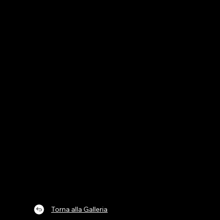
Paola Arrigoni
Vi
la
Prog
Torna alla Galleria