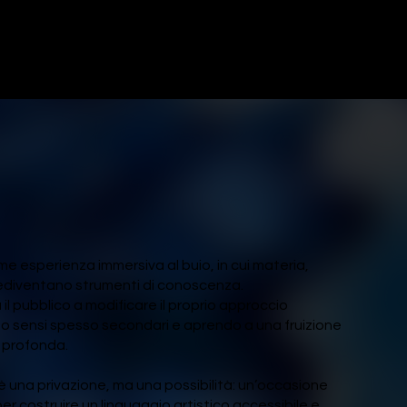
ome esperienza immersiva al buio, in cui materia,
nediventano strumenti di conoscenza.
ta il pubblico a modificare il proprio approccio
ndo sensi spesso secondari e aprendo a una fruizione
 profonda.
è una privazione, ma una possibilità: un’occasione
per costruire un linguaggio artistico accessibile e