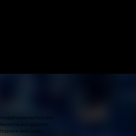
renziale ideato
aola Arrigoni
 modalità percettive che
iflessione sul rapporto
trazione della luce,