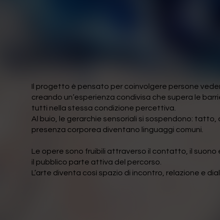
Il progetto è pensato per coinvolgere persone veden
creando un’esperienza condivisa che supera le barri
tutti nella stessa condizione percettiva.
Al buio, le gerarchie sensoriali si sospendono: tatto,
presenza corporea diventano linguaggi comuni.
Le opere sono fruibili attraverso il contatto, il suono
il pubblico parte attiva del percorso.
L’arte diventa così spazio di incontro, relazione e dia