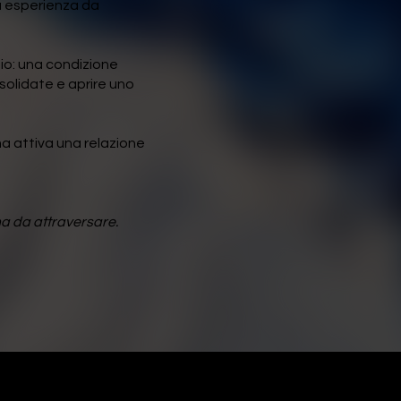
ta esperienza da
gio: una condizione
olidate e aprire uno
ma attiva una relazione
 ma da attraversare.