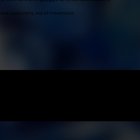
sere osservata, ma attraversata.
pazione