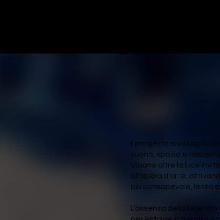
 concetto
Il progetto si sviluppa c
suono, spazio e relazio
Visione oltre la luce invi
all’opera d’arte, attiva
più consapevole, lenta e
L’assenza della luce non 
per entrare in ascolto e 