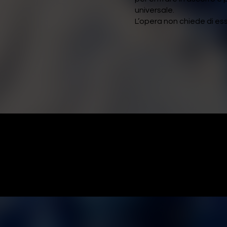
universale.
L’opera non chiede di es
usiva e parteci